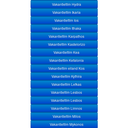
Vakantiefilm Hydra
Vakantiefilm Ikaria
Vakantiefilm Ios
Vakantiefilm Ithaka
Vakantiefilm Karpathos
Vakantiefilm Kastelorizo
Vakantiefilm Kea
Vakantiefilm Kefalonia
Vakantiefilm eiland Kos
Vakantiefilm Kythira
Vakantiefilm Lefkas
Vakantiefilm Lesbos
Vakantiefilm Lesbos
Vakantiefilm Limnos
Vakantiefilm Milos
Vakantiefilm Mykonos