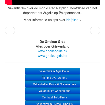
Vakantiefilm over de mooie stad Nafplion, hoofdstad van het
departement Argolis op Peloponnesos..
Meer informatie en tips over
Nafplion
»
←
→
De Griekse Gids
Alles over Griekenland
www.grieksegids.nl/
www.grieksegids.be
Vakantiefilm Agia Galini
Filmpje over Athene
Vakantiefilm Balos & Gramvoussa
Vakantiefilm Griekenland
Centraal Zuid-Kreta
Vakantiefilm Eretria / Chalkis