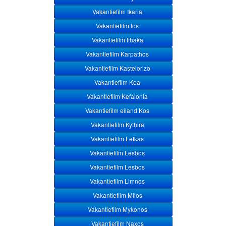
Vakantiefilm Ikaria
Vakantiefilm Ios
Vakantiefilm Ithaka
Vakantiefilm Karpathos
Vakantiefilm Kastelorizo
Vakantiefilm Kea
Vakantiefilm Kefalonia
Vakantiefilm eiland Kos
Vakantiefilm Kythira
Vakantiefilm Lefkas
Vakantiefilm Lesbos
Vakantiefilm Lesbos
Vakantiefilm Limnos
Vakantiefilm Milos
Vakantiefilm Mykonos
Vakantiefilm Naxos