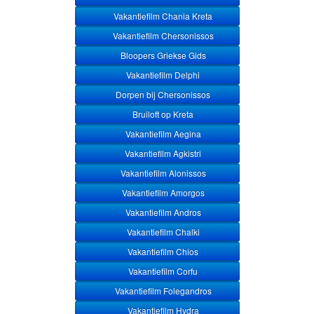
Vakantiefilm Chania Kreta
Vakantiefilm Chersonissos
Bloopers Griekse Gids
Vakantiefilm Delphi
Dorpen bij Chersonissos
Bruiloft op Kreta
Vakantiefilm Aegina
Vakantiefilm Agkistri
Vakantiefilm Alonissos
Vakantiefilm Amorgos
Vakantiefilm Andros
Vakantiefilm Chalki
Vakantiefilm Chios
Vakantiefilm Corfu
Vakantiefilm Folegandros
Vakantiefilm Hydra