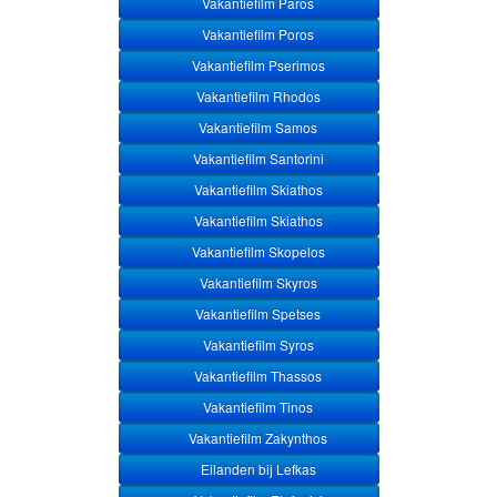
Vakantiefilm Paros
Vakantiefilm Poros
Vakantiefilm Pserimos
Vakantiefilm Rhodos
Vakantiefilm Samos
Vakantiefilm Santorini
Vakantiefilm Skiathos
Vakantiefilm Skiathos
Vakantiefilm Skopelos
Vakantiefilm Skyros
Vakantiefilm Spetses
Vakantiefilm Syros
Vakantiefilm Thassos
Vakantiefilm Tinos
Vakantiefilm Zakynthos
Eilanden bij Lefkas