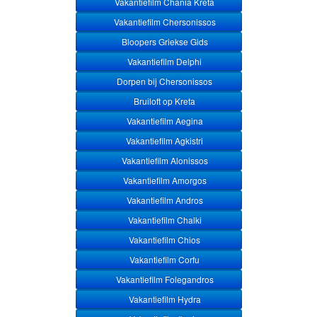
Vakantiefilm Chania Kreta
Vakantiefilm Chersonissos
Bloopers Griekse Gids
Vakantiefilm Delphi
Dorpen bij Chersonissos
Bruiloft op Kreta
Vakantiefilm Aegina
Vakantiefilm Agkistri
Vakantiefilm Alonissos
Vakantiefilm Amorgos
Vakantiefilm Andros
Vakantiefilm Chalki
Vakantiefilm Chios
Vakantiefilm Corfu
Vakantiefilm Folegandros
Vakantiefilm Hydra