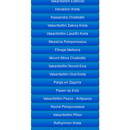
Vakantiefilm Elafonisi
Heraklion Kreta
Kassandra Chalkidiki
Vakantiefilm Zakros Kreta
Vakantiefilm Lassithi Kreta
Messinia Peloponessos
Filmpje Meteora
Mount Athos Chalkidiki
Vakantiefilm Noord-Evia
Vakantiefilm Oost Kreta
Parga en Zagoria
Pasen op Evia
Vakantiefilm Paxos - Antipaxos
Noord-Peloponessos
Vakantiefilm Pilion
Rethymnon Kreta