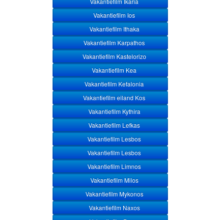
Vakantiefilm Ikaria
Vakantiefilm Ios
Vakantiefilm Ithaka
Vakantiefilm Karpathos
Vakantiefilm Kastelorizo
Vakantiefilm Kea
Vakantiefilm Kefalonia
Vakantiefilm eiland Kos
Vakantiefilm Kythira
Vakantiefilm Lefkas
Vakantiefilm Lesbos
Vakantiefilm Lesbos
Vakantiefilm Limnos
Vakantiefilm Milos
Vakantiefilm Mykonos
Vakantiefilm Naxos