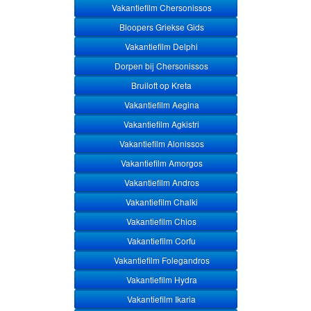
Vakantiefilm Chersonissos
Bloopers Griekse Gids
Vakantiefilm Delphi
Dorpen bij Chersonissos
Bruiloft op Kreta
Vakantiefilm Aegina
Vakantiefilm Agkistri
Vakantiefilm Alonissos
Vakantiefilm Amorgos
Vakantiefilm Andros
Vakantiefilm Chalki
Vakantiefilm Chios
Vakantiefilm Corfu
Vakantiefilm Folegandros
Vakantiefilm Hydra
Vakantiefilm Ikaria