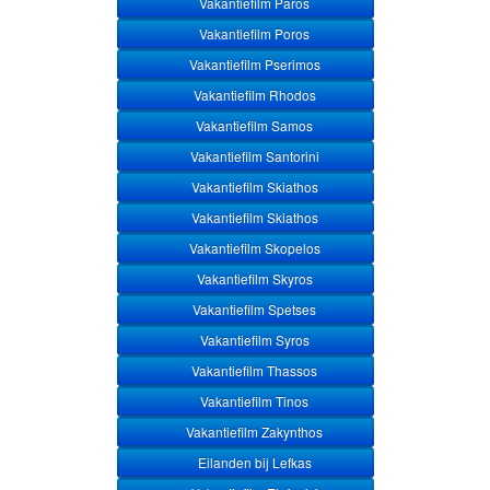
Vakantiefilm Paros
Vakantiefilm Poros
Vakantiefilm Pserimos
Vakantiefilm Rhodos
Vakantiefilm Samos
Vakantiefilm Santorini
Vakantiefilm Skiathos
Vakantiefilm Skiathos
Vakantiefilm Skopelos
Vakantiefilm Skyros
Vakantiefilm Spetses
Vakantiefilm Syros
Vakantiefilm Thassos
Vakantiefilm Tinos
Vakantiefilm Zakynthos
Eilanden bij Lefkas