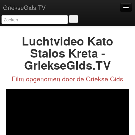
GriekseGids.TV
Home
Vakantiefilmpjes
Luchtvideo Kato
Overig
Stalos Kreta -
Landkaart
GriekseGids.TV
Lastminutes
Film opgenomen door de Griekse Gids