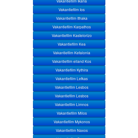
Vakantiefilm Ikaria
Vakantiefilm Ios
Vakantiefilm Ithaka
Vakantiefilm Karpathos
Vakantiefilm Kastelorizo
Vakantiefilm Kea
Vakantiefilm Kefalonia
Vakantiefilm eiland Kos
Vakantiefilm Kythira
Vakantiefilm Lefkas
Vakantiefilm Lesbos
Vakantiefilm Lesbos
Vakantiefilm Limnos
Vakantiefilm Milos
Vakantiefilm Mykonos
Vakantiefilm Naxos