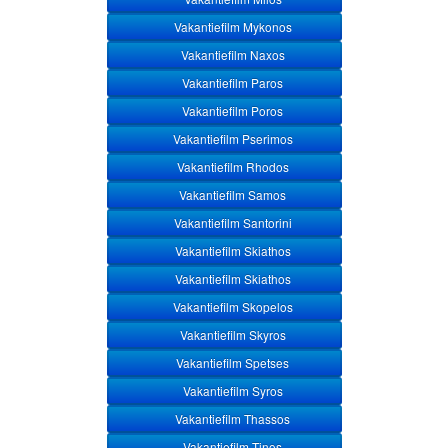
Vakantiefilm Mykonos
Vakantiefilm Naxos
Vakantiefilm Paros
Vakantiefilm Poros
Vakantiefilm Pserimos
Vakantiefilm Rhodos
Vakantiefilm Samos
Vakantiefilm Santorini
Vakantiefilm Skiathos
Vakantiefilm Skiathos
Vakantiefilm Skopelos
Vakantiefilm Skyros
Vakantiefilm Spetses
Vakantiefilm Syros
Vakantiefilm Thassos
Vakantiefilm Tinos