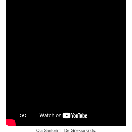
Oia Santorini - De Griekse Gids.