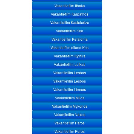
Vakantiefilm Ithaka
Vakantiefilm Karpathos
Vakantiefilm Kastelorizo
Vakantiefilm Kea
Vakantiefilm Kefalonia
Vakantiefilm eiland Kos
Vakantiefilm Kythira
Vakantiefilm Lefkas
Vakantiefilm Lesbos
Vakantiefilm Lesbos
Vakantiefilm Limnos
Vakantiefilm Milos
Vakantiefilm Mykonos
Vakantiefilm Naxos
Vakantiefilm Paros
Vakantiefilm Poros