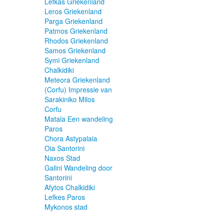
Lefkas Griekenland
Leros Griekenland
Parga Griekenland
Patmos Griekenland
Rhodos Griekenland
Samos Griekenland
Symi Griekenland
Chalkidiki
Meteora Griekenland
(Corfu) Impressie van
Sarakiniko Milos
Corfu
Matala Een wandeling
Paros
Chora Astypalaia
Oia Santorini
Naxos Stad
Galini Wandeling door
Santorini
Afytos Chalkidiki
Lefkes Paros
Mykonos stad