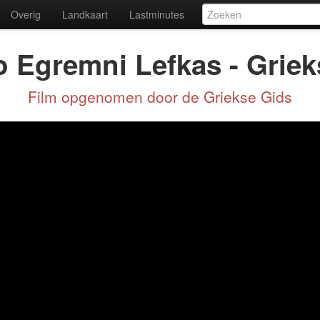
Overig
Landkaart
Lastminutes
 Egremni Lefkas - Grie
Film opgenomen door de Griekse Gids