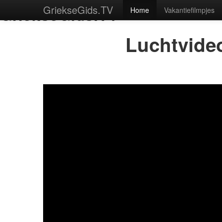
GriekseGids.TV
GriekseGids.TV
Home
Vakantiefilmpjes
Luchtvideo