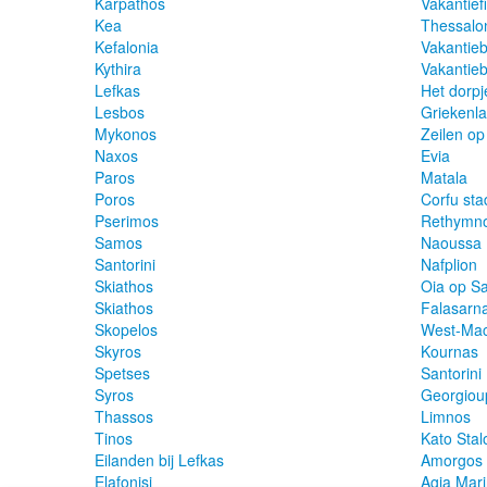
Karpathos
Vakantief
Kea
Thessalon
Kefalonia
Vakantie
Kythira
Vakantie
Lefkas
Het dorpj
Lesbos
Griekenl
Mykonos
Zeilen op
Naxos
Evia
Paros
Matala
Poros
Corfu sta
Pserimos
Rethymno
Samos
Naoussa 
Santorini
Nafplion
Skiathos
Oia op Sa
Skiathos
Falasarn
Skopelos
West-Ma
Skyros
Kournas
Spetses
Santorini
Syros
Georgioup
Thassos
Limnos
Tinos
Kato Stal
Eilanden bij Lefkas
Amorgos
Elafonisi
Agia Mari