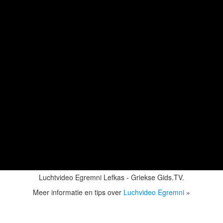
Luchtvideo Egremni Lefkas - Griekse Gids.TV.
Meer informatie en tips over
Luchvideo Egremni
»