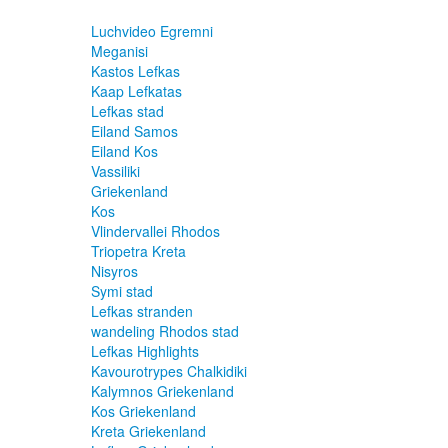
Luchvideo Egremni
Meganisi
Kastos Lefkas
Kaap Lefkatas
Lefkas stad
Eiland Samos
Eiland Kos
Vassiliki
Griekenland
Kos
Vlindervallei Rhodos
Triopetra Kreta
Nisyros
Symi stad
Lefkas stranden
wandeling Rhodos stad
Lefkas Highlights
Kavourotrypes Chalkidiki
Kalymnos Griekenland
Kos Griekenland
Kreta Griekenland