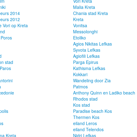
ilm
Vori Kreta
iki
Malia Kreta
beurs 2014
Chania stad Kreta
beurs 2012
Kreta
e Vori op Kreta
Vonitsa
and
Messolonghi
 Poros
Etoliko
Agios Nikitas Lefkas
Syvota Lefkas
d
Agiofili Lefkas
n stad
Parga Epirus
Paros
Kathisma Lefkas
Kokkari
ntorini
Wandeling door Zia
a
Patmos
cedonie
Anthony Quinn en Ladiko beach
Rhodos stad
Kos stad
olis
Paradise beach Kos
Thermen Kos
os
eiland Leros
eiland Telendos
na Kreta
Nidri Lefkas