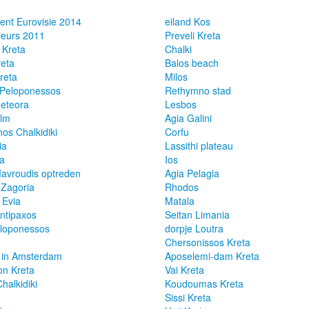
nt Eurovisie 2014
eiland Kos
beurs 2011
Preveli Kreta
 Kreta
Chalki
reta
Balos beach
Kreta
Milos
 Peloponessos
Rethymno stad
Meteora
Lesbos
ilm
Agia Galini
os Chalkidiki
Corfu
ia
Lassithi plateau
ta
Ios
avroudis optreden
Agia Pelagia
 Zagoria
Rhodos
 Evia
Matala
ntipaxos
Seitan Limania
loponessos
dorpje Loutra
Chersonissos Kreta
s in Amsterdam
Aposelemi-dam Kreta
n Kreta
Vai Kreta
halkidiki
Koudoumas Kreta
Sissi Kreta