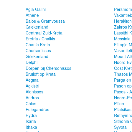
Agia Galini
Persmome
Athene
Vakantie
Balos & Gramvoussa
Heraklion
Griekenland
Zakros K
Centraal Zuid-Kreta
Lassithi 
Eretria / Chalkis
Messinia
Chania Kreta
Filmpje 
Chersonissos
Vakantief
Griekenland
Mount Ath
Delphi
Noord-Ev
Dorpen bij Chersonissos
Oost Kre
Bruiloft op Kreta
Thasos M
Aegina
Parga en
Agkistri
Pasen op
Alonissos
Paxos - A
Andros
Noord-Pe
Chios
Pilion
Folegandros
Pliatsika
Hydra
Rethymno
Ikaria
Sithonia C
Ithaka
Syvota