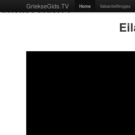
GriekseGids.TV
GriekseGids.TV
Home
Vakantiefilmpjes
Ei