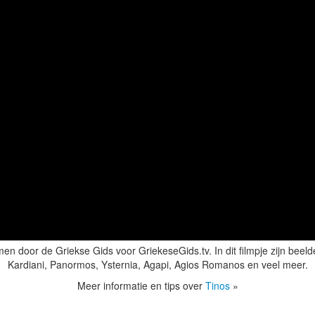
en door de Griekse Gids voor GriekeseGids.tv. In dit filmpje zijn beel
Kardiani, Panormos, Ysternia, Agapi, Agios Romanos en veel meer.
Meer informatie en tips over
Tinos
»