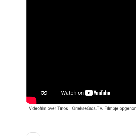
Videofilm over Tinos - GriekseGids.TV. Filmpje opgenom