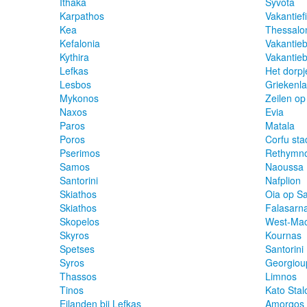
Ithaka
Syvota
Karpathos
Vakantief
Kea
Thessalon
Kefalonia
Vakantie
Kythira
Vakantie
Lefkas
Het dorpj
Lesbos
Griekenl
Mykonos
Zeilen op
Naxos
Evia
Paros
Matala
Poros
Corfu sta
Pserimos
Rethymno
Samos
Naoussa 
Santorini
Nafplion
Skiathos
Oia op Sa
Skiathos
Falasarn
Skopelos
West-Ma
Skyros
Kournas
Spetses
Santorini
Syros
Georgioup
Thassos
Limnos
Tinos
Kato Stal
Eilanden bij Lefkas
Amorgos