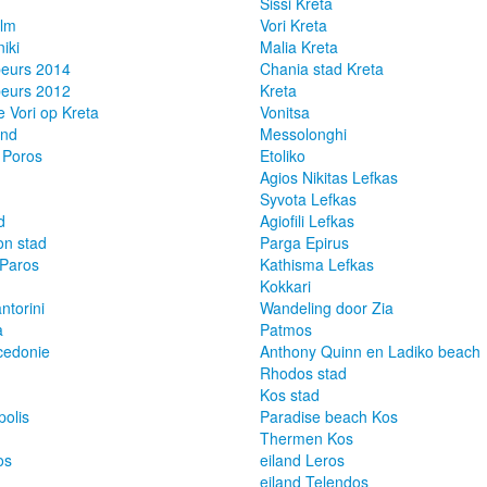
Sissi Kreta
ilm
Vori Kreta
iki
Malia Kreta
beurs 2014
Chania stad Kreta
beurs 2012
Kreta
e Vori op Kreta
Vonitsa
and
Messolonghi
 Poros
Etoliko
Agios Nikitas Lefkas
Syvota Lefkas
d
Agiofili Lefkas
n stad
Parga Epirus
Paros
Kathisma Lefkas
Kokkari
ntorini
Wandeling door Zia
a
Patmos
cedonie
Anthony Quinn en Ladiko beach
Rhodos stad
Kos stad
olis
Paradise beach Kos
Thermen Kos
os
eiland Leros
eiland Telendos