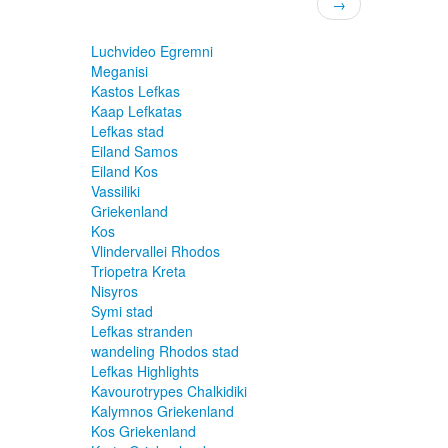
→
Luchvideo Egremni
Meganisi
Kastos Lefkas
Kaap Lefkatas
Lefkas stad
Eiland Samos
Eiland Kos
Vassiliki
Griekenland
Kos
Vlindervallei Rhodos
Triopetra Kreta
Nisyros
Symi stad
Lefkas stranden
wandeling Rhodos stad
Lefkas Highlights
Kavourotrypes Chalkidiki
Kalymnos Griekenland
Kos Griekenland