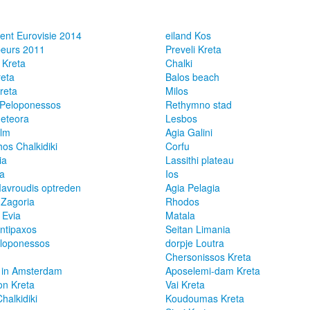
nt Eurovisie 2014
eiland Kos
beurs 2011
Preveli Kreta
 Kreta
Chalki
reta
Balos beach
Kreta
Milos
 Peloponessos
Rethymno stad
Meteora
Lesbos
ilm
Agia Galini
os Chalkidiki
Corfu
ia
Lassithi plateau
ta
Ios
avroudis optreden
Agia Pelagia
 Zagoria
Rhodos
 Evia
Matala
ntipaxos
Seitan Limania
loponessos
dorpje Loutra
Chersonissos Kreta
s in Amsterdam
Aposelemi-dam Kreta
n Kreta
Vai Kreta
halkidiki
Koudoumas Kreta