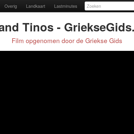
Overig
Landkaart
Lastminutes
land Tinos - GriekseGids
Film opgenomen door de Griekse Gids