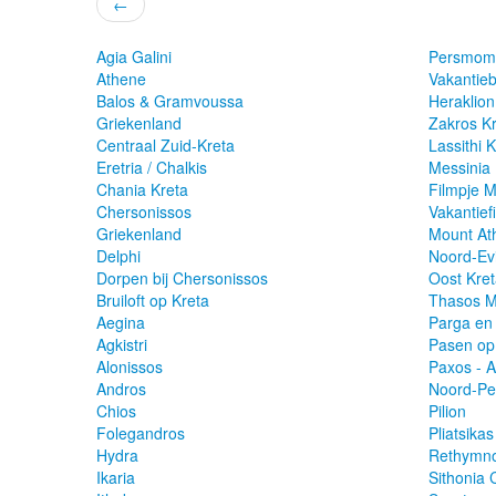
←
Agia Galini
Persmome
Athene
Vakantie
Balos & Gramvoussa
Heraklion
Griekenland
Zakros K
Centraal Zuid-Kreta
Lassithi 
Eretria / Chalkis
Messinia
Chania Kreta
Filmpje 
Chersonissos
Vakantief
Griekenland
Mount Ath
Delphi
Noord-Ev
Dorpen bij Chersonissos
Oost Kre
Bruiloft op Kreta
Thasos M
Aegina
Parga en
Agkistri
Pasen op
Alonissos
Paxos - A
Andros
Noord-Pe
Chios
Pilion
Folegandros
Pliatsika
Hydra
Rethymno
Ikaria
Sithonia C