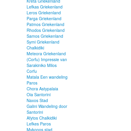
Kreta Griekenland
Lefkas Griekenland
Leros Griekenland
Parga Griekenland
Patmos Griekenland
Rhodos Griekenland
Samos Griekenland
Symi Griekenland
Chalkidiki
Meteora Griekenland
(Corfu) Impressie van
Sarakiniko Milos
Corfu
Matala Een wandeling
Paros
Chora Astypalaia
Oia Santorini
Naxos Stad
Galini Wandeling door
Santorini
Afytos Chalkidiki
Lefkes Paros
Mykonos stad